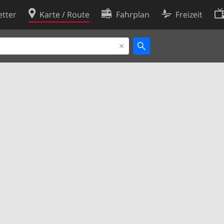
tter
Karte / Route
Fahrplan
Freizeit
Cookie-Richtlinie
ingungen
Cookie-Einstellungen
rklärung
Entwickler