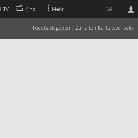
TV
Kino
Mehr
DE
Feedback geben
|
Zur alten Karte wechseln
Websuche
Apps