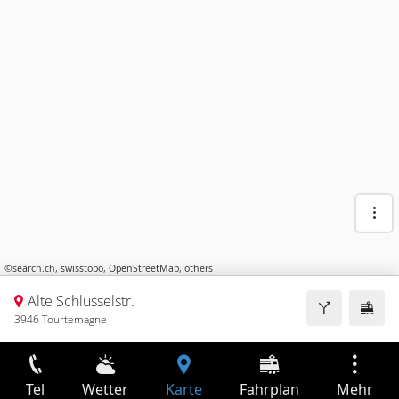
©
search.ch
,
swisstopo
,
OpenStreetMap
,
others
Alte Schlüsselstr.
3946 Tourtemagne
Tel
Wetter
Karte
Fahrplan
Mehr