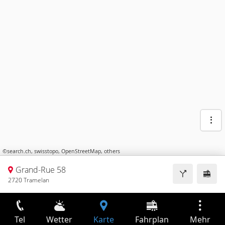
©
search.ch
,
swisstopo
,
OpenStreetMap
,
others
Grand-Rue 58
2720 Tramelan
Tel
Wetter
Karte
Fahrplan
Mehr