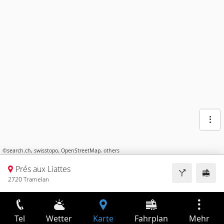
©
search.ch
,
swisstopo
,
OpenStreetMap
,
others
Prés aux Liattes
2720 Tramelan
Tel
Wetter
Karte
Fahrplan
Mehr