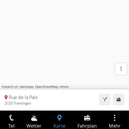
©
search.ch
,
swisstopo
,
OpenStreetMap
,
others
Rue de la Paix
2720 Tramlingen
Tel
Wetter
Karte
Fahrplan
Mehr