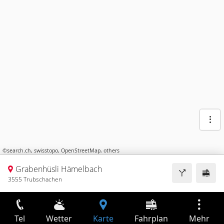
©
search.ch
,
swisstopo
,
OpenStreetMap
,
others
Grabenhüsli Hämelbach
3555 Trubschachen
Tel
Wetter
Karte
Fahrplan
Mehr