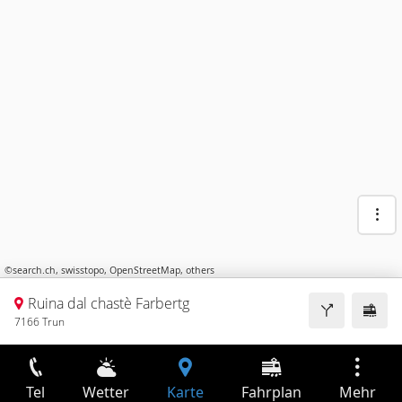
©
search.ch
,
swisstopo
,
OpenStreetMap
,
others
Ruina dal chastè Farbertg
7166 Trun
Tel
Wetter
Karte
Fahrplan
Mehr