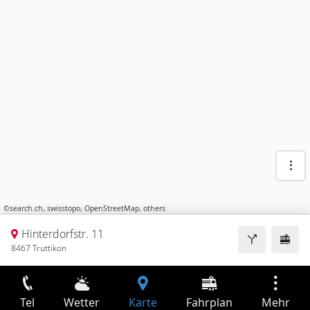
©
search.ch
,
swisstopo
,
OpenStreetMap
,
others
Hinterdorfstr. 11
8467 Truttikon
Tel
Wetter
Karte
Fahrplan
Mehr