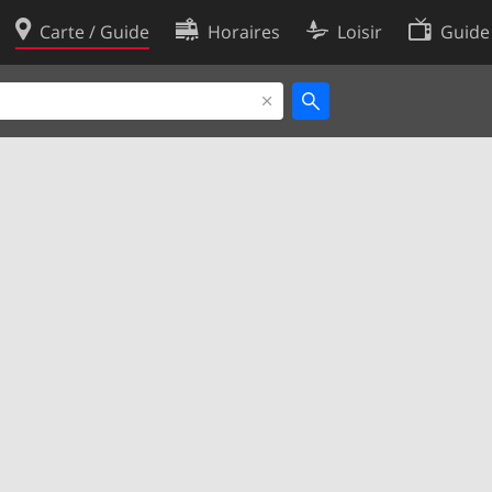
Carte / Guide
Horaires
Loisir
Guide
Politique en matière de cooki
utilisation
Préférences de cookies
des données
Développeurs