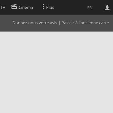
 TV
Cinéma
Plus
FR
Donnez-nous votre avis
|
Passer à l'ancienne carte
es
Web
Apps