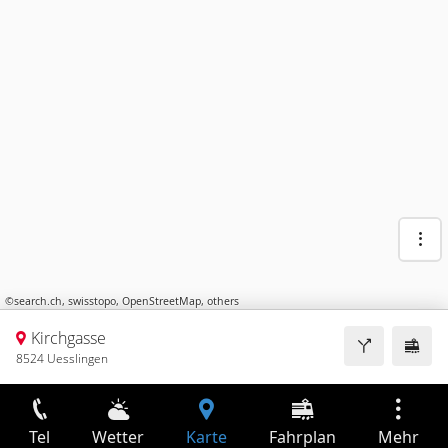
©
search.ch
,
swisstopo
,
OpenStreetMap
,
others
Kirchgasse
8524 Uesslingen
Tel
Wetter
Karte
Fahrplan
Mehr