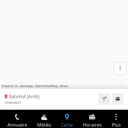
©
search.ch
,
swisstopo
,
OpenStreetMap
,
others
Bahnhof (Arrêt)
Uetendorf
Annuaire
Météo
Carte
Horaires
Plus