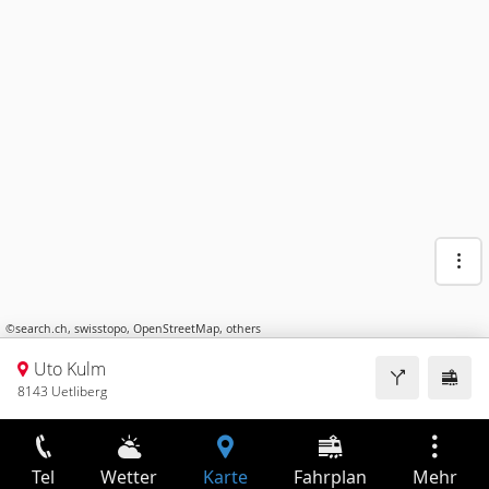
©
search.ch
,
swisstopo
,
OpenStreetMap
,
others
Uto Kulm
8143 Uetliberg
Tel
Wetter
Karte
Fahrplan
Mehr