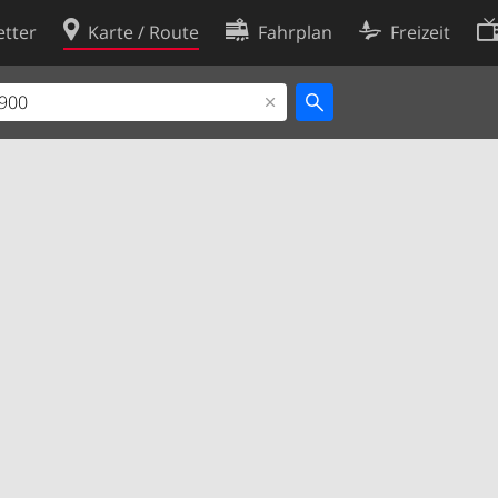
tter
Karte / Route
Fahrplan
Freizeit
Cookie-Richtlinie
ingungen
Cookie-Einstellungen
rklärung
Entwickler