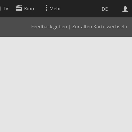
TV
Kino
Mehr
DE
Feedback geben
|
Zur alten Karte wechseln
Websuche
Apps