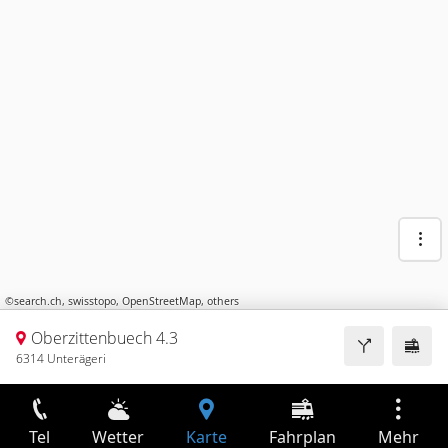
©
search.ch
,
swisstopo
,
OpenStreetMap
,
others
Oberzittenbuech 4.3
6314 Unterägeri
Tel
Wetter
Karte
Fahrplan
Mehr