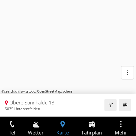
©
search.ch
,
swisstopo
,
OpenStreetMap
,
others
Obere Sonnhalde 13
5035 Unterentfelden
Tel
Wetter
Karte
Fahrplan
Mehr