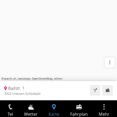
©
search.ch
,
swisstopo
,
OpenStreetMap
,
others
Badstr. 1
3322 Urtenen-Schönbühl
Tel
Wetter
Karte
Fahrplan
Mehr