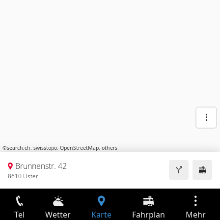
©
search.ch
,
swisstopo
,
OpenStreetMap
,
others
Brunnenstr. 42
8610 Uster
Tel
Wetter
Karte
Fahrplan
Mehr