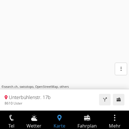
©
search.ch
,
swisstopo
,
OpenStreetMap
,
others
Unterbühlenstr. 17b
8610 Uster
Tel
Wetter
Karte
Fahrplan
Mehr