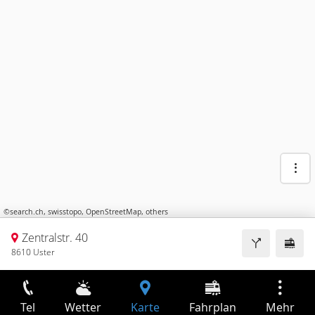
©
search.ch
,
swisstopo
,
OpenStreetMap
,
others
Zentralstr. 40
8610 Uster
Tel
Wetter
Karte
Fahrplan
Mehr