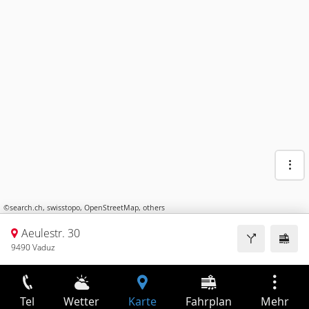
©
search.ch
,
swisstopo
,
OpenStreetMap
,
others
Aeulestr. 30
9490 Vaduz
Tel
Wetter
Karte
Fahrplan
Mehr