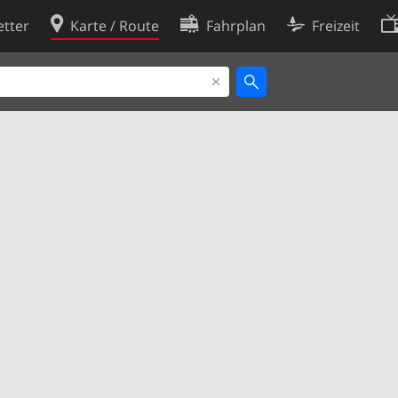
tter
Karte / Route
Fahrplan
Freizeit
Cookie-Richtlinie
ingungen
Cookie-Einstellungen
rklärung
Entwickler