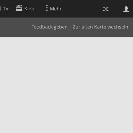
TV
Kino
Mehr
DE
Feedback geben
|
Zur alten Karte wechseln
Websuche
Apps