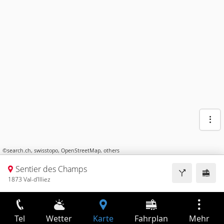
©
search.ch
,
swisstopo
,
OpenStreetMap
,
others
Sentier des Champs
1873 Val-d'Illiez
Tel
Wetter
Karte
Fahrplan
Mehr