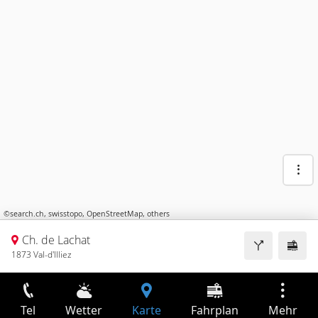
©
search.ch
,
swisstopo
,
OpenStreetMap
,
others
Ch. de Lachat
1873 Val-d'Illiez
Tel
Wetter
Karte
Fahrplan
Mehr