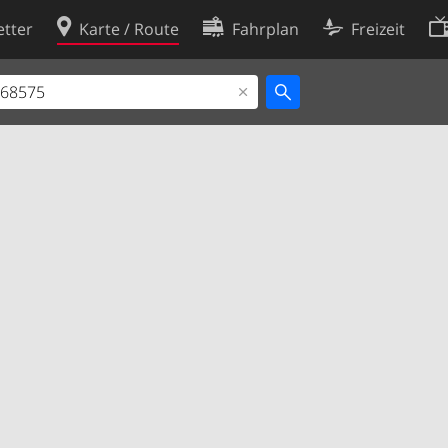
tter
Karte / Route
Fahrplan
Freizeit
Cookie-Richtlinie
ingungen
Cookie-Einstellungen
rklärung
Entwickler