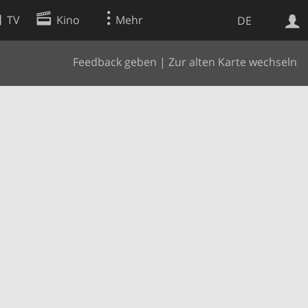
TV
Kino
Mehr
DE
Feedback geben
|
Zur alten Karte wechseln
Websuche
Apps