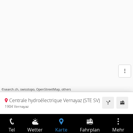
©
search.ch
,
swisstopo
,
OpenStreetMap
,
others
Centrale hydroélectrique Vernayaz (STE SV)
1904 Vernayaz
Tel
Wetter
Karte
Fahrplan
Mehr