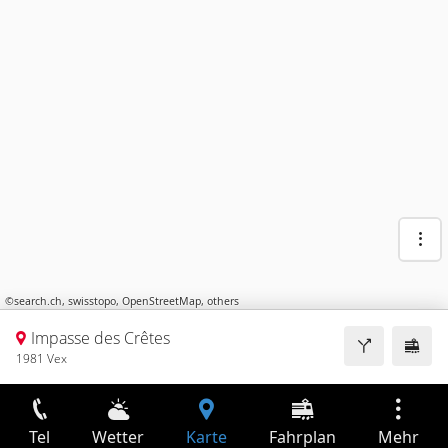
©
search.ch
,
swisstopo
,
OpenStreetMap
,
others
Impasse des Crêtes
1981 Vex
Tel
Wetter
Karte
Fahrplan
Mehr