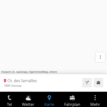
©
search.ch
,
swisstopo
,
OpenStreetMap
,
others
Ch. des Serrailles
1895 Vionnaz
Tel
Wetter
Karte
Fahrplan
Mehr