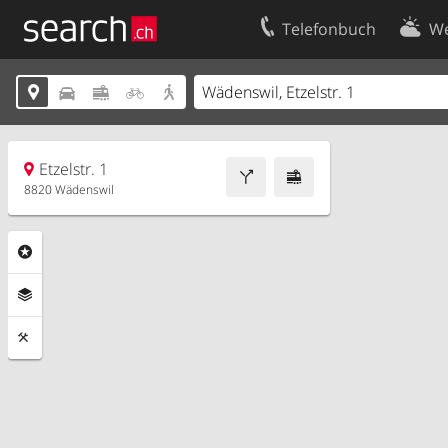
Telefonbuch
We
Ihr Eintrag
Kontakt





Kundencenter Geschäftskunden
Nutzungsbed
Impressum
Datenschutze
Etzelstr. 1
8820 Wädenswil
Rubriken
Ebenen
Funktionen