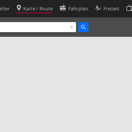
tter
Karte / Route
Fahrplan
Freizeit
Cookie-Richtlinie
ingungen
Cookie-Einstellungen
rklärung
Entwickler