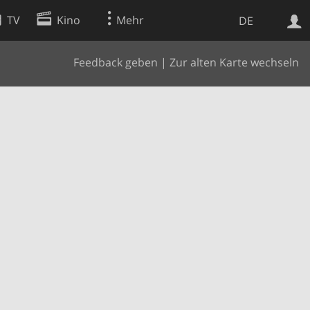
TV
Kino
Mehr
DE
Feedback geben
|
Zur alten Karte wechseln
Websuche
Apps