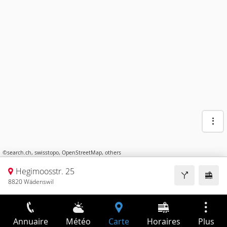
©
search.ch
,
swisstopo
,
OpenStreetMap
,
others
Hegimoosstr. 25
8820 Wädenswil
Annuaire
Météo
Carte
Horaires
Plus