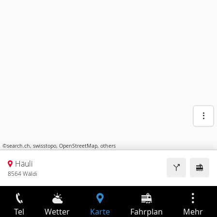
©
search.ch
,
swisstopo
,
OpenStreetMap
,
others
Häuli
8564 Wäldi
Tel
Wetter
Karte
Fahrplan
Mehr