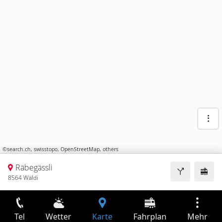
©
search.ch
,
swisstopo
,
OpenStreetMap
,
others
Räbegässli
8564 Wäldi
Tel
Wetter
Karte
Fahrplan
Mehr