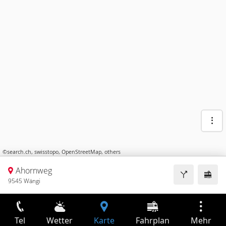
©
search.ch
,
swisstopo
,
OpenStreetMap
,
others
Ahornweg
9545 Wängi
Tel
Wetter
Karte
Fahrplan
Mehr