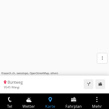
©
search.ch
,
swisstopo
,
OpenStreetMap
,
others
Büntweg
9545 Wängi
Tel
Wetter
Karte
Fahrplan
Mehr