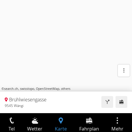
©
search.ch
,
swisstopo
,
OpenStreetMap
,
others
Brühlwiesengasse
9545 Wängi
Tel
Wetter
Karte
Fahrplan
Mehr