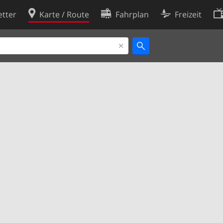
tter
Karte / Route
Fahrplan
Freizeit
Cookie-Richtlinie
ingungen
Cookie-Einstellungen
rklärung
Entwickler