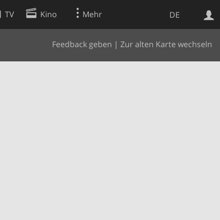
TV
Kino
Mehr
DE
Feedback geben
|
Zur alten Karte wechseln
Websuche
Apps