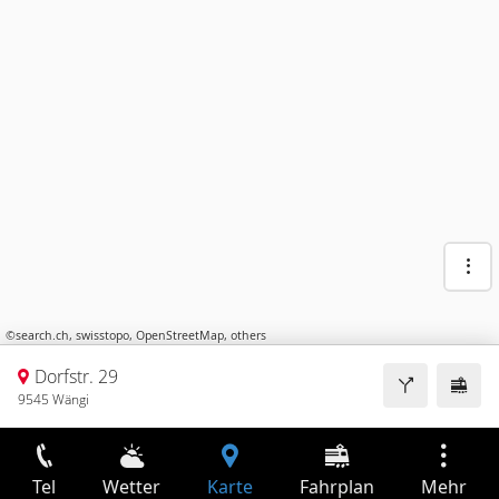
©
search.ch
,
swisstopo
,
OpenStreetMap
,
others
Dorfstr. 29
9545 Wängi
Tel
Wetter
Karte
Fahrplan
Mehr