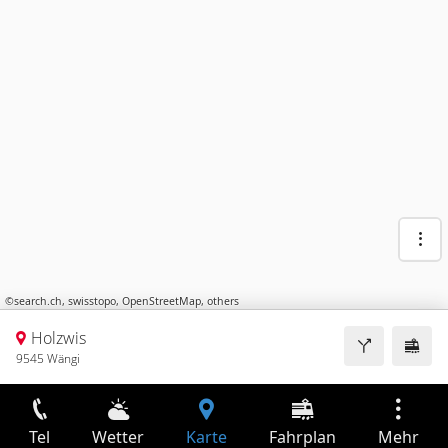
©
search.ch
,
swisstopo
,
OpenStreetMap
,
others
Holzwis
9545 Wängi
Tel
Wetter
Karte
Fahrplan
Mehr