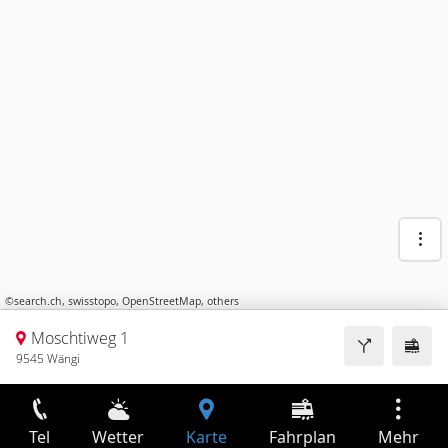
©
search.ch
,
swisstopo
,
OpenStreetMap
,
others
Moschtiweg 1
9545 Wängi
Tel
Wetter
Karte
Fahrplan
Mehr