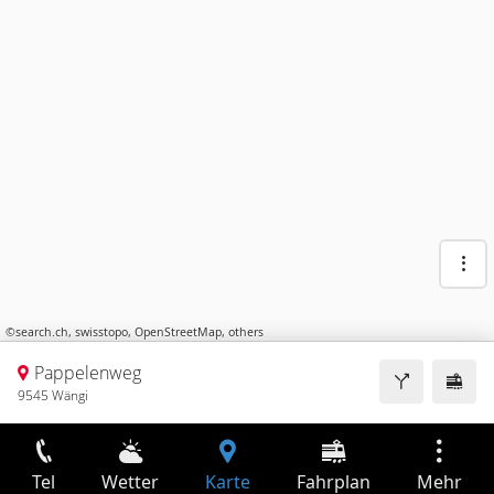
©
search.ch
,
swisstopo
,
OpenStreetMap
,
others
Pappelenweg
9545 Wängi
Tel
Wetter
Karte
Fahrplan
Mehr