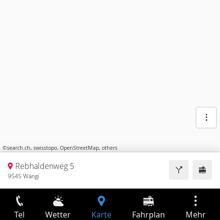
©
search.ch
,
swisstopo
,
OpenStreetMap
,
others
Rebhaldenweg 5
9545 Wängi
Tel
Wetter
Karte
Fahrplan
Mehr