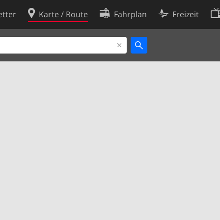
tter
Karte / Route
Fahrplan
Freizeit
Cookie-Richtlinie
ingungen
Cookie-Einstellungen
rklärung
Entwickler