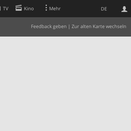
TV
Kino
Mehr
DE
Feedback geben
|
Zur alten Karte wechseln
Websuche
Apps