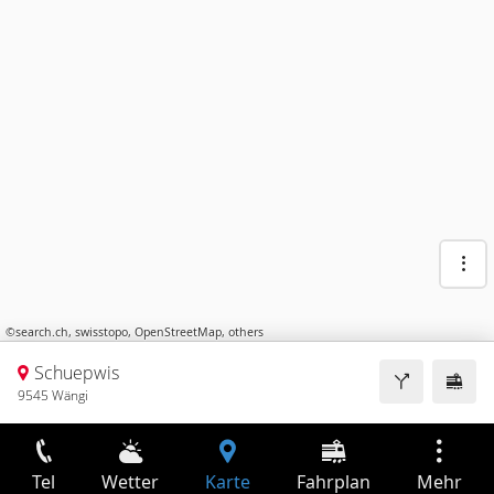
©
search.ch
,
swisstopo
,
OpenStreetMap
,
others
Schuepwis
9545 Wängi
Tel
Wetter
Karte
Fahrplan
Mehr