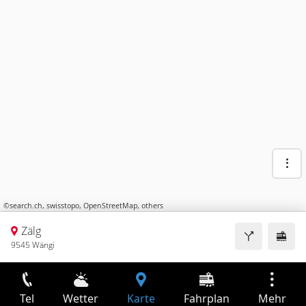
©
search.ch
,
swisstopo
,
OpenStreetMap
,
others
Zälg
9545 Wängi
Tel
Wetter
Karte
Fahrplan
Mehr