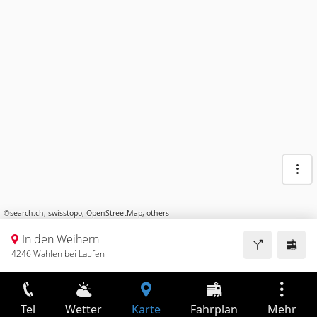
©
search.ch
,
swisstopo
,
OpenStreetMap
,
others
In den Weihern
4246 Wahlen bei Laufen
Tel
Wetter
Karte
Fahrplan
Mehr