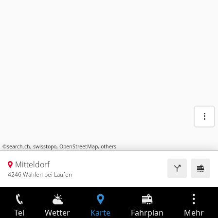
©
search.ch
,
swisstopo
,
OpenStreetMap
,
others
Mitteldorf
4246 Wahlen bei Laufen
Tel
Wetter
Karte
Fahrplan
Mehr