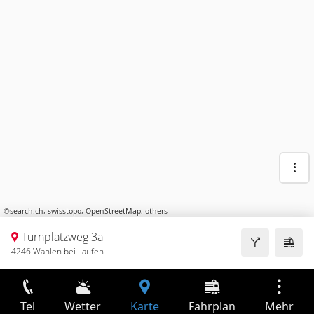
©
search.ch
,
swisstopo
,
OpenStreetMap
,
others
Turnplatzweg 3a
4246 Wahlen bei Laufen
Tel
Wetter
Karte
Fahrplan
Mehr