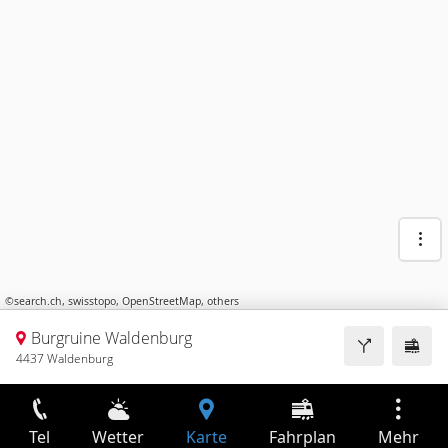
©
search.ch
,
swisstopo
,
OpenStreetMap
,
others
Burgruine Waldenburg
4437 Waldenburg
Tel
Wetter
Karte
Fahrplan
Mehr