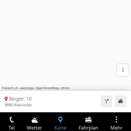
©
search.ch
,
swisstopo
,
OpenStreetMap
,
others
Bergstr. 10
8880 Walenstadt
Tel
Wetter
Karte
Fahrplan
Mehr