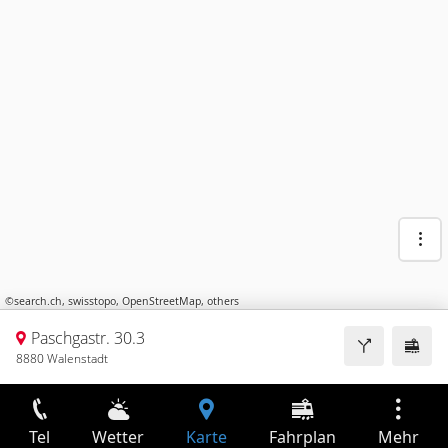
©
search.ch
,
swisstopo
,
OpenStreetMap
,
others
Paschgastr. 30.3
8880 Walenstadt
Tel
Wetter
Karte
Fahrplan
Mehr